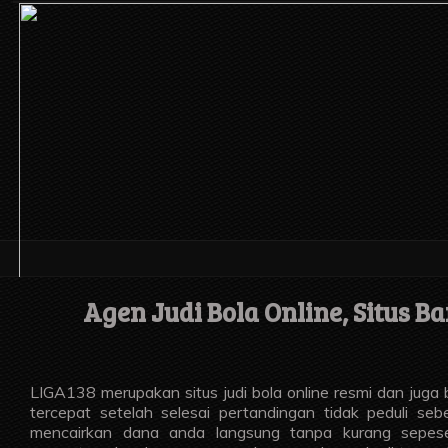
Agen Judi Bola Online, Situs 
LIGA138 merupakan situs judi bola online resmi dan juga
tercepat setelah selesai pertandingan tidak peduli 
mencairkan dana anda langsung tanpa kurang sepeser 