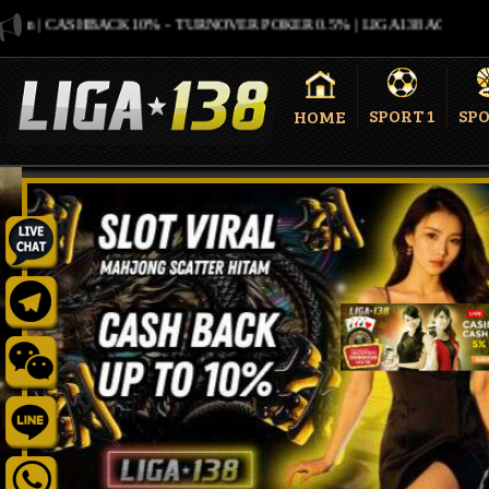
 CASHBACK 10% - TURNOVER POKER 0.5% | LIGA138 AGEN RESMI PIA
SPORT 1
SPO
HOME
LIVECHAT
@LIGA138
LIGA138
LIGA138
+WA